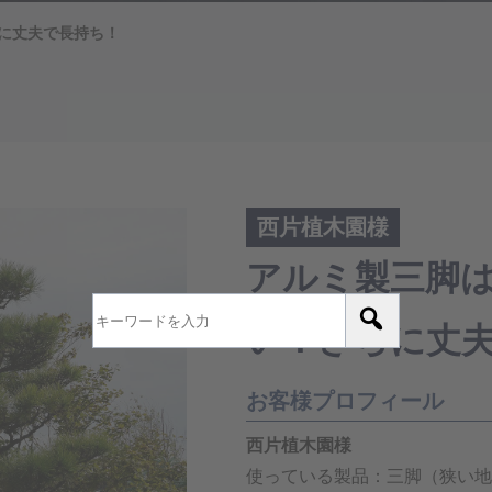
に丈夫で長持ち！
西片植木園様
アルミ製三脚
い！さらに丈
お客様プロフィール
西片植木園様
使っている製品：三脚（狭い地