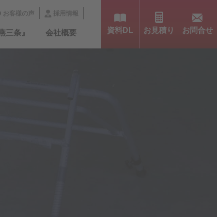
採用情報
お客様の声
資料DL
お見積り
お問合せ
燕三条』
会社概要