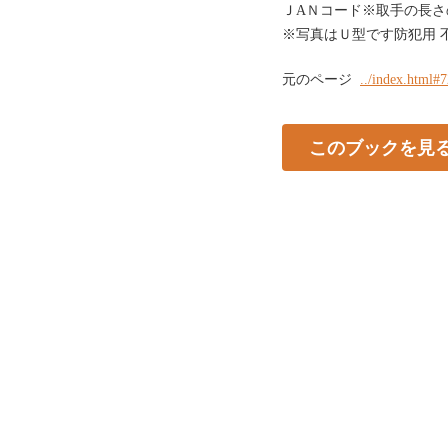
ＪAＮコード※取手の長さ
※写真はＵ型です防犯用 
元のページ
../index.html#
このブックを見