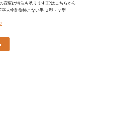
の変更は特注も承りますHPはこちらから
不審人物防御棒こない手 Ｕ型・Ｖ型
72
る