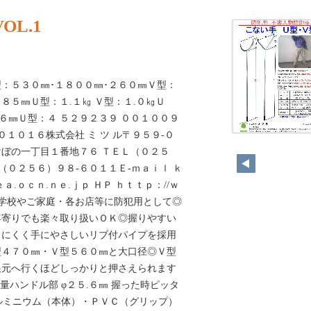
L.1
：５３０㎜･１８００㎜･２６０㎜Ｖ型：
８５㎜Ｕ型：１.１㎏ Ｖ型：１.０㎏Ｕ
.６㎜Ｕ型：４ ５２９２３９ ００１００９
72
０１０１６株式会社 ミ ツ ル〒９５９-０
ぼの一丁目１番地７６ ＴＥＬ（０２５
（０２５６）９８‐６０１１Ｅ‐ｍａｉｌ ｋ
.ｏｃｎ.ｎｅ.ｊｐ ＨＰ ｈｔｔｐ：//ｗ
◎学校やご家庭・各お店等に防犯用として◎
年寄りでも楽々取り扱いＯＫ◎握りやすい
りにくく手にやさしいリブ付パイプを採用
型４７０㎜・Ｖ型５６０㎜と大口径◎Ｖ型
根元へ行くほどしっかりと押さえられます
 量ハンドル部 φ２５.６㎜ 握った時ピッタ
 アルミニウム（本体）・ＰＶＣ（グリップ）