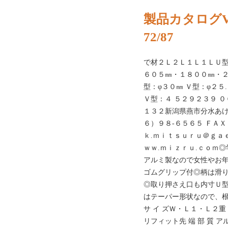
製品カタログVO
72/87
で材２Ｌ２Ｌ１Ｌ１ＬＵ型
６０５㎜・１８００㎜・２
型：φ３０㎜ Ｖ型：φ２５
Ｖ型：４ ５２９２３９ ０
１３２新潟県燕市分水あけ
６）９８‐６５６５ ＦＡＸ
ｋ.ｍｉｔｓｕｒｕ＠ｇａｅａ
ｗｗ.ｍｉｚｒｕ.ｃｏｍ
アルミ製なので女性やお
ゴムグリップ付◎柄は滑
◎取り押さえ口も内寸Ｕ
はテーパー形状なので、
サ イ ズＷ・Ｌ１・Ｌ２重
リフィット先 端 部 質