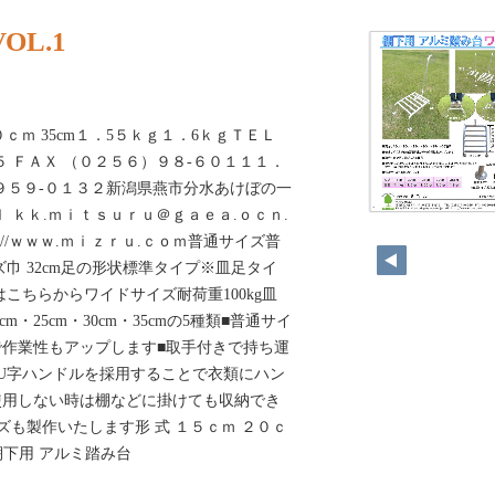
L.1
０ｃｍ 35cm１．5５ｋｇ１．6ｋｇＴＥＬ
５ ＦＡＸ （０２５６）９８‐６０１１１．
〒９５９-０１３２新潟県燕市分水あけぼの一
56
 ｋｋ.ｍｉｔｓｕｒｕ＠ｇａｅａ.ｏｃｎ.
：//ｗｗｗ.ｍｉｚｒｕ.ｃｏｍ普通サイズ普
イズ巾 32cm足の形状標準タイプ※皿足タイ
こちらからワイドサイズ耐荷重100kg皿
cm・25cm・30cm・35cmの5種類■普通サイ
作業性もアップします■取手付きで持ち運
U字ハンドルを採用することで衣類にハン
使用しない時は棚などに掛けても収納でき
ズも製作いたします形 式 １５ｃｍ ２０ｃ
棚下用 アルミ踏み台