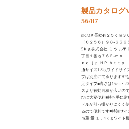
製品カタログVO
56/87
mc73さ長効有２５ｃｍ３
（０２５６）９８‐６５６
5ｋｇ株式会社 ミ ツ ル
丁目１番地７６Ｅ‐ｍａｉｌ
ｎｅ.ｊｐ ＨＰ ｈｔｔｐ
通サイズ1.8kgワイドサ
プは別注にて承りますHPは
足タイプ■高さは15cm・20
ズより有効面積が広いので
びに大変便利■持ち手に逆
ドルが引っ掛かりにくく
るので便利です■特注サイ
ｍ重 量 １．4ｋｇワイド