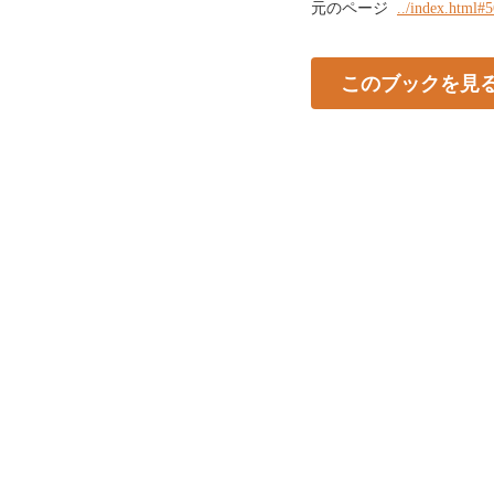
元のページ
../index.html#
このブックを見